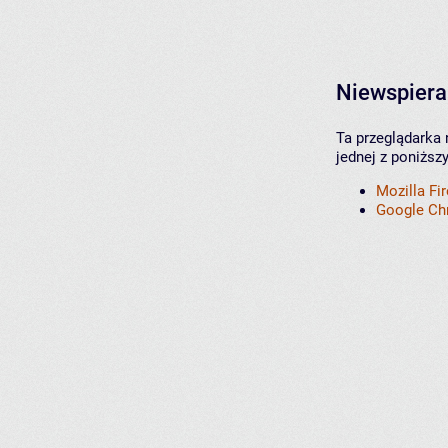
Niewspiera
Ta przeglądarka 
jednej z poniższ
Mozilla Fi
Google C