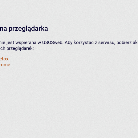
na przeglądarka
nie jest wspierana w USOSweb. Aby korzystać z serwisu, pobierz ak
ych przeglądarek:
refox
hrome