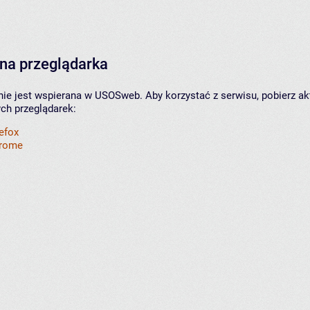
na przeglądarka
nie jest wspierana w USOSweb. Aby korzystać z serwisu, pobierz ak
ych przeglądarek:
refox
hrome