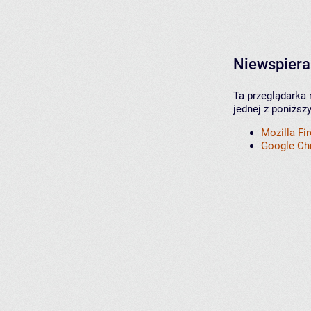
Niewspiera
Ta przeglądarka 
jednej z poniższ
Mozilla Fi
Google C