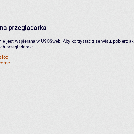
na przeglądarka
nie jest wspierana w USOSweb. Aby korzystać z serwisu, pobierz ak
ych przeglądarek:
refox
hrome