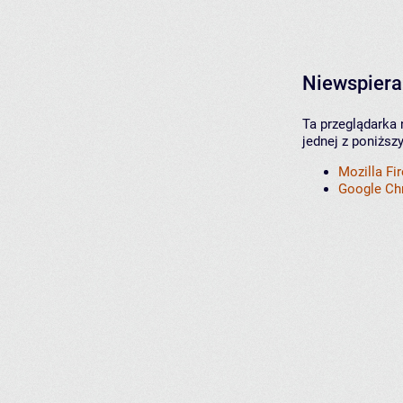
Niewspiera
Ta przeglądarka 
jednej z poniższ
Mozilla Fi
Google C