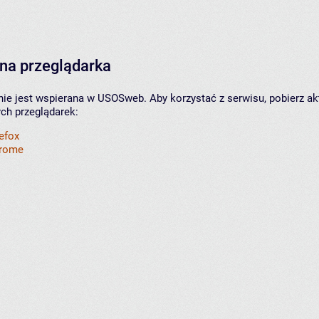
na przeglądarka
nie jest wspierana w USOSweb. Aby korzystać z serwisu, pobierz ak
ych przeglądarek:
refox
hrome