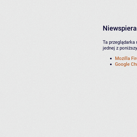
Niewspiera
Ta przeglądarka 
jednej z poniższ
Mozilla Fi
Google C