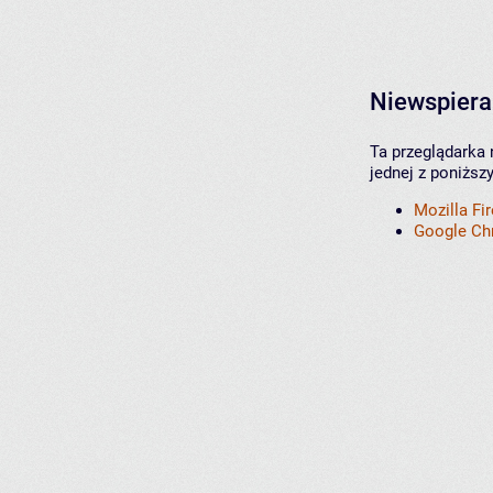
Niewspiera
Ta przeglądarka 
jednej z poniższ
Mozilla Fi
Google C