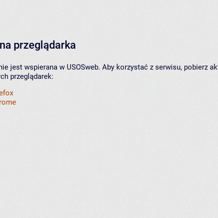
na przeglądarka
nie jest wspierana w USOSweb. Aby korzystać z serwisu, pobierz ak
ych przeglądarek:
refox
hrome