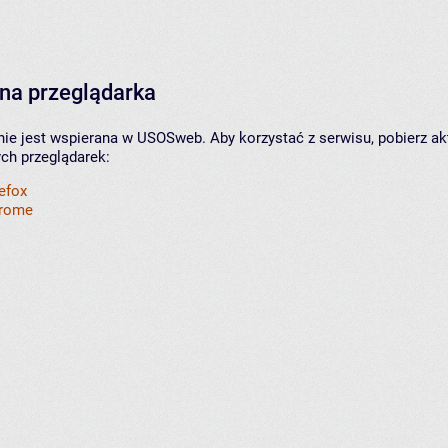
na przeglądarka
nie jest wspierana w USOSweb. Aby korzystać z serwisu, pobierz ak
ych przeglądarek:
refox
hrome