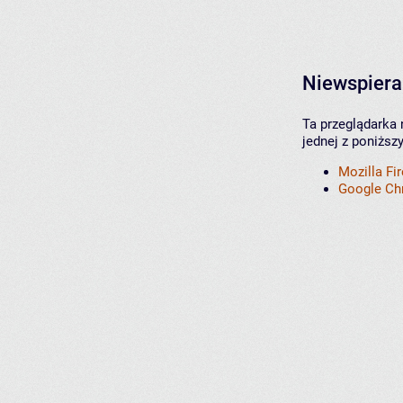
Niewspiera
Ta przeglądarka 
jednej z poniższ
Mozilla Fi
Google C