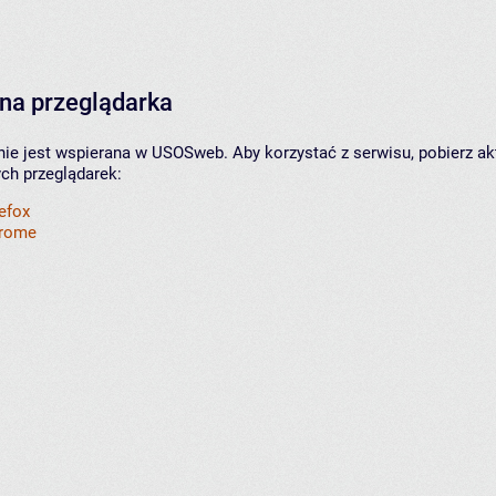
na przeglądarka
nie jest wspierana w USOSweb. Aby korzystać z serwisu, pobierz ak
ych przeglądarek:
refox
hrome