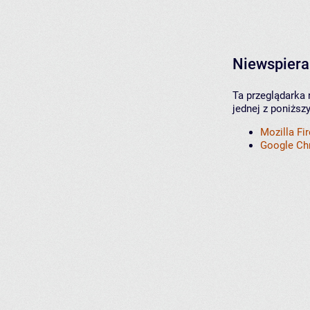
Niewspiera
Ta przeglądarka 
jednej z poniższ
Mozilla Fi
Google C