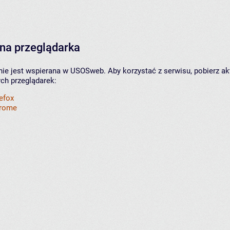
na przeglądarka
nie jest wspierana w USOSweb. Aby korzystać z serwisu, pobierz ak
ych przeglądarek:
refox
hrome