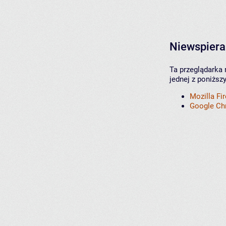
Niewspiera
Ta przeglądarka 
jednej z poniższ
Mozilla Fi
Google C