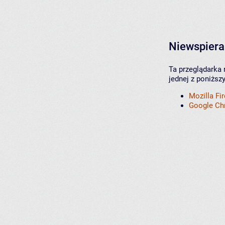
Niewspiera
Ta przeglądarka 
jednej z poniższ
Mozilla Fi
Google C