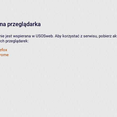
na przeglądarka
nie jest wspierana w USOSweb. Aby korzystać z serwisu, pobierz ak
ych przeglądarek:
refox
hrome