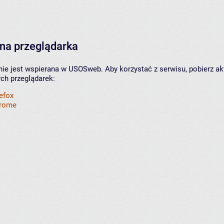
na przeglądarka
nie jest wspierana w USOSweb. Aby korzystać z serwisu, pobierz ak
ych przeglądarek:
refox
hrome