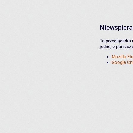
Niewspiera
Ta przeglądarka 
jednej z poniższ
Mozilla Fi
Google C